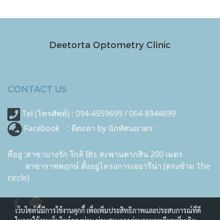
Deetorta Optometry Clinic
CONTACT US
Tel (โทรศัพท์) : 094-4559699 / 064-8944699
Facebook :
ดีต่อตา by นักทัศนมาตร
ที่อยู่ :สาขาบางรัก ใกล้ Bts สะพานตากสิน 200 เมตร
สาขาราชพฤกษ์ ตั้งอยู่โครงการเจอารีน่า (ตรงข้าม The
circle)
เว็บไซต์นี้มีการใช้งานคุกกี้ เพื่อเพิ่มประสิทธิภาพและประสบการณ์ที่ดี