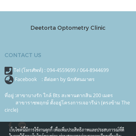
Deetorta Optometry Clinic
CONTACT US
Tel (โทรศัพท์) : 094-4559699 / 064-8944699
Facebook :
ดีต่อตา by นักทัศนมาตร
ที่อยู่ :สาขาบางรัก ใกล้ Bts สะพานตากสิน 200 เมตร
สาขาราชพฤกษ์ ตั้งอยู่โครงการเจอารีน่า (ตรงข้าม The
circle)
เว็บไซต์นี้มีการใช้งานคุกกี้ เพื่อเพิ่มประสิทธิภาพและประสบการณ์ที่ดี